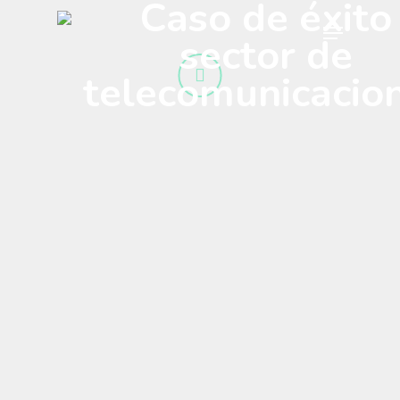
Caso de éxito
Skip
Menu
to
sector de
main
content
telecomunicacio