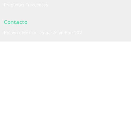
Preguntas Frecuentes
Contacto
Polanco, México - Edgar Allan Poe 102
Miami, Estados Unidos -
2901 SW 149th Avenue. Suite 480
Bogotá, Colombia - Carrera 16 # 93-86 Ofc 307
+57 3153505344 /
+57 3238004039
Contáctanos ahora
Síguenos en