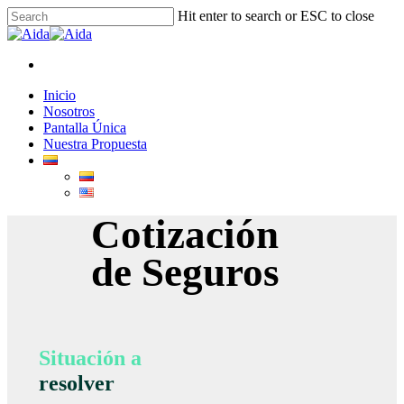
Skip
Hit enter to search or ESC to close
to
Close
main
Search
content
facebook
linkedin
instagram
Menu
Menu
Inicio
Nosotros
Pantalla Única
Nuestra Propuesta
Cotización
de Seguros
Situación a
resolver