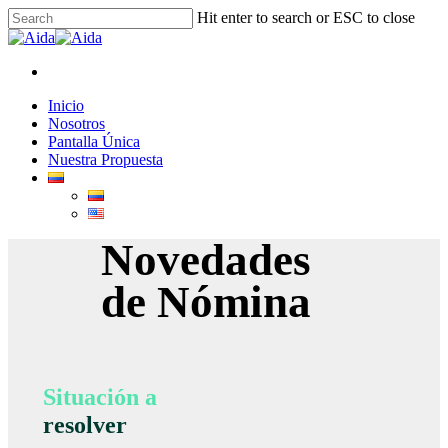
Skip
Hit enter to search or ESC to close
to
Close
main
Search
content
facebook
linkedin
instagram
Menu
Menu
Inicio
Nosotros
Pantalla Única
Nuestra Propuesta
Novedades
de Nómina
Situación a
resolver