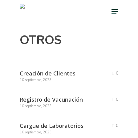
Skip
Menu
to
main
content
OTROS
Creación de Clientes
0
10 septiembre, 2023
Registro de Vacunación
0
10 septiembre, 2023
Cargue de Laboratorios
0
10 septiembre, 2023